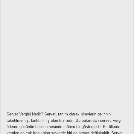
Servet Vergisi Nedir? Servet, tanım olarak bireylerin gelirinin
tüketilmemiş, biriktirilmiş olan kısmıdır. Bu bakımdan servet, vergi
ödeme gücünün belirlenmesinde mühim bir göstergedir. Bir ülkede
vergiye en çok konu olan şeylerde biri de servet değişimidir. Servet