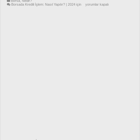
Borsa
,
Nedir?
Borsada Kredili İşlem: Nasıl Yapılır? | 2024 için
yorumlar kapalı