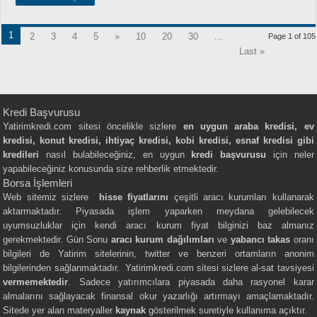
1
2
3
4
5
»
10
20
30
...
Page 1 of 105
Last »
Kredi Başvurusu
Yatirimkredi.com sitesi öncelikle sizlere
en uygun araba kredisi, ev
kredisi, konut kredisi, ihtiyaç kredisi, kobi kredisi, esnaf kredisi gibi
kredileri
nasıl bulabileceğiniz, en uygun
kredi başvurusu
için neler
yapabileceğiniz konusunda size rehberlik etmektedir.
Borsa İşlemleri
Web sitemiz sizlere
hisse fiyatlarını
çeşitli aracı kurumları kullanarak
aktarmaktadır. Piyasada işlem yaparken meydana gelebilecek
uyumsuzluklar için kendi aracı kurum fiyat bilginizi baz almanız
gerekmektedir. Gün Sonu
aracı kurum dağılımları
ve
yabancı takas
oranı
bilgileri de Yatirim sitelerinin, twitter ve benzeri ortamların anonim
bilgilerinden sağlanmaktadır. Yatirimkredi.com sitesi sizlere al-sat tavsiyesi
vermemektedir
. Sadece yatırımcılara piyasada daha rasyonel karar
almalarını sağlayacak finansal okur yazarlığı artırmayı amaçlamaktadır.
Sitede yer alan materyaller
kaynak
gösterilmek suretiyle kullanıma açıktır.